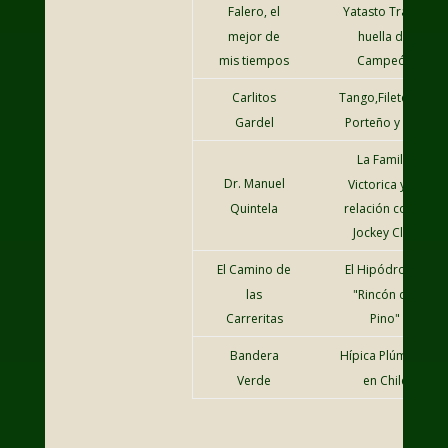
Falero, el
Yatasto Tras la
mejor de
huella del
mis tiempos
Campeón
Carlitos
Tango,Fileteado
Gardel
Porteño y Turf
La Familia
Dr. Manuel
Victorica y su
Quintela
relación con el
Jockey Club
El Camino de
El Hipódromo
las
"Rincón del
Carreritas
Pino"
Bandera
Hípica Plúmbica
Verde
en Chile