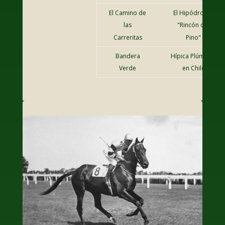
El Camino de
El Hipódromo
las
"Rincón del
Carreritas
Pino"
Bandera
Hípica Plúmbica
Verde
en Chile