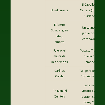
El Caballo de
El Indiferente
Carrera (Por un
Cuidador)
Eriberto
Un Latino en
Sosa, el gran
jaque por el
látigo
coronavirus
inmortal
Falero, el
Yatasto Tras la
mejor de
huella del
mis tiempos
Campeón
Carlitos
Tango,Fileteado
Gardel
Porteño y Turf
La Familia
Dr. Manuel
Victorica y su
Quintela
relación con el
Jockey Club