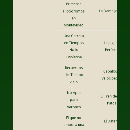
Primeros
La Dama Jockey
Hipódromos
en
Montevideo
Una Carrera
La Jugada
en Tiempos
Perfecta
de la
Cisplatina
Recuerdos
Caballos y
del Tiempo
Velocípedos
Viejo
No Apta
El Tren de los
para
Patos
Varones
El que no
El Datero
emboca una