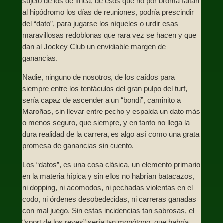
sujeto de los de línea, de esos que no por broma faltan
al hipódromo los días de reuniones, podría prescindir
del “dato”, para jugarse los níqueles o urdir esas
maravillosas redoblonas que rara vez se hacen y que
dan al Jockey Club un envidiable margen de
ganancias.
Nadie, ninguno de nosotros, de los caídos para
siempre entre los tentáculos del gran pulpo del turf,
sería capaz de ascender a un “bondi”, caminito a
Maroñas, sin llevar entre pecho y espalda un dato más
o menos seguro, que siempre, y en tanto no llega la
dura realidad de la carrera, es algo así como una grata
promesa de ganancias sin cuento.
Los “datos”, es una cosa clásica, un elemento primario
en la materia hípica y sin ellos no habrían batacazos,
ni dopping, ni acomodos, ni pechadas violentas en el
codo, ni órdenes desobedecidas, ni carreras ganadas
con mal juego. Sin estas incidencias tan sabrosas, el
“sport de los reyes” sería tan monótono, que habría