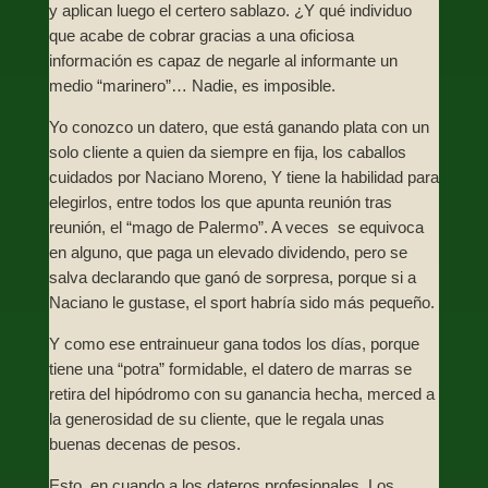
y aplican luego el certero sablazo. ¿Y qué individuo
que acabe de cobrar gracias a una oficiosa
información es capaz de negarle al informante un
medio “marinero”… Nadie, es imposible.
Yo conozco un datero, que está ganando plata con un
solo cliente a quien da siempre en fija, los caballos
cuidados por Naciano Moreno, Y tiene la habilidad para
elegirlos, entre todos los que apunta reunión tras
reunión, el “mago de Palermo”. A veces se equivoca
en alguno, que paga un elevado dividendo, pero se
salva declarando que ganó de sorpresa, porque si a
Naciano le gustase, el sport habría sido más pequeño.
Y como ese entrainueur gana todos los días, porque
tiene una “potra” formidable, el datero de marras se
retira del hipódromo con su ganancia hecha, merced a
la generosidad de su cliente, que le regala unas
buenas decenas de pesos.
Esto, en cuando a los dateros profesionales. Los