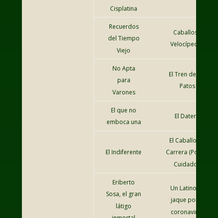
Cisplatina
Recuerdos
Caballos y
del Tiempo
Velocípedos
Viejo
No Apta
El Tren de los
para
Patos
Varones
El que no
El Datero
emboca una
El Caballo de
El Indiferente
Carrera (Por un
Cuidador)
Eriberto
Un Latino en
Sosa, el gran
jaque por el
látigo
coronavirus
inmortal