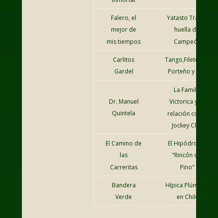
Falero, el
Yatasto Tras la
mejor de
huella del
mis tiempos
Campeón
Carlitos
Tango,Fileteado
Gardel
Porteño y Turf
La Familia
Dr. Manuel
Victorica y su
Quintela
relación con el
Jockey Club
El Camino de
El Hipódromo
las
"Rincón del
Carreritas
Pino"
Bandera
Hípica Plúmbica
Verde
en Chile