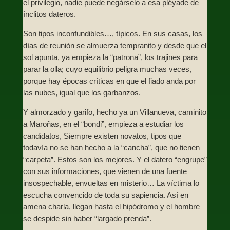
el privilegio, nadie puede negárselo a esa pléyade de
ínclitos dateros.
Son tipos inconfundibles…, típicos. En sus casas, los
días de reunión se almuerza tempranito y desde que el
sol apunta, ya empieza la “patrona”, los trajines para
parar la olla; cuyo equilibrio peligra muchas veces,
porque hay épocas críticas en que el fiado anda por
las nubes, igual que los garbanzos.
Y almorzado y garifo, hecho ya un Villanueva, caminito
a Maroñas, en el “bondi”, empieza a estudiar los
candidatos, Siempre existen novatos, tipos que
todavía no se han hecho a la “cancha”, que no tienen
“carpeta”. Estos son los mejores. Y el datero “engrupe”
con sus informaciones, que vienen de una fuente
insospechable, envueltas en misterio… La víctima lo
escucha convencido de toda su sapiencia. Así en
amena charla, llegan hasta el hipódromo y el hombre
se despide sin haber “largado prenda”.