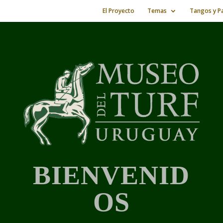
El Proyecto
Temas
Tangos y Pa
BIENVENID
OS