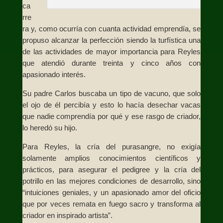
ca
rre
ra y, como ocurría con cuanta actividad emprendía, se
propuso alcanzar la perfección siendo la turfística una
de las actividades de mayor importancia para Reyles
que atendió durante treinta y cinco años con
apasionado interés.
Su padre Carlos buscaba un tipo de vacuno, que solo
el ojo de él percibía y esto lo hacía desechar vacas
que nadie comprendía por qué y ese rasgo de criador,
lo heredó su hijo.
Para Reyles, la cría del purasangre, no exigía
solamente amplios conocimientos científicos y
prácticos, para asegurar el pedigree y la cría del
potrillo en las mejores condiciones de desarrollo, sino
“intuiciones geniales, y un apasionado amor del oficio
que por veces remata en fuego sacro y transforma al
criador en inspirado artista”.