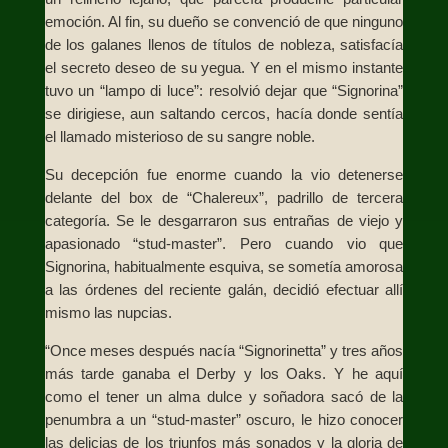
emoción. Al fin, su dueño se convenció de que ninguno
de los galanes llenos de títulos de nobleza, satisfacía
el secreto deseo de su yegua. Y en el mismo instante
tuvo un “lampo di luce”: resolvió dejar que “Signorina”
se dirigiese, aun saltando cercos, hacía donde sentía
el llamado misterioso de su sangre noble.
Su decepción fue enorme cuando la vio detenerse
delante del box de “Chalereux”, padrillo de tercera
categoría. Se le desgarraron sus entrañas de viejo y
apasionado “stud-master”. Pero cuando vio que
Signorina, habitualmente esquiva, se sometía amorosa
a las órdenes del reciente galán, decidió efectuar allí
mismo las nupcias.
“Once meses después nacía “Signorinetta” y tres años
más tarde ganaba el Derby y los Oaks. Y he aquí
como el tener un alma dulce y soñadora sacó de la
penumbra a un “stud-master” oscuro, le hizo conocer
las delicias de los triunfos más sonados y la gloria de