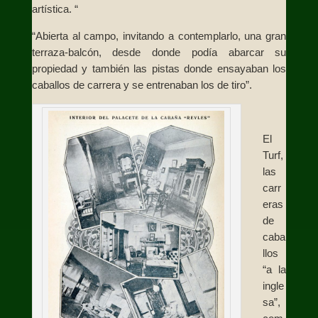
artística. “
“Abierta al campo, invitando a contemplarlo, una gran
terraza-balcón, desde donde podía abarcar su
propiedad y también las pistas donde ensayaban los
caballos de carrera y se entrenaban los de tiro”.
El
Turf,
las
carr
eras
de
caba
llos
“a la
ingle
sa”,