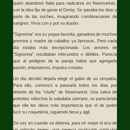
quién abandonó Italia para radicarse en Newmarket,
con la idea fija de ganar el Derby. Se pasaba los días y
parte de las noches, imaginando combinaciones de
sangres. Vivía con y por su ilusión.
“Signorina” era su yegua favorita, ganadora de muchos
premios y madre de caballos ya famosos. Pero cada
día estaba más decepcionado. Los amores de
“Signorina” resultaban infecundos o débiles. Parecía
que al pedigree de la pareja había que agregarle
pasión, entusiasmo, impulso creador.
Un día decidió dejarla elegir el galán de su simpatía.
Para ello, comenzó a pasearla todos los días por
delante de los “studs” de Newmarket. Una salva de
potentes relinchos la saludaba siempre, no pareciendo
que ella les diese más importancia que el de poder
lucir su coquetería, siguiendo tiesa y ágil.
De vez en cuando se detenía, para oír mejor el eco de
un relincho lejano, que parecía producirle particular