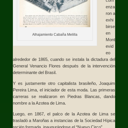
com
enza
ron a
exhi
birse
en
Alhajamiento Cabaña Melilla
Mont
evid
eo
alrededor de 1865, cuando se instala la dictadura del
General Venancio Flores después de la intervención
determinante del Brasil.
Y es justamente otro capitalista brasileño, Joaquim
Pereira Lima, el iniciador de esta moda. Las primeras
carreras se realizaron en Piedras Blancas, dando
nombre a la Azotea de Lima.
Luego, en 1867, el palco de la Azotea de Lima se
trasladó a Maroñas a instancias de la Sociedad Hípica
recién formada, inaugurándose el “Nuevo Circo”.