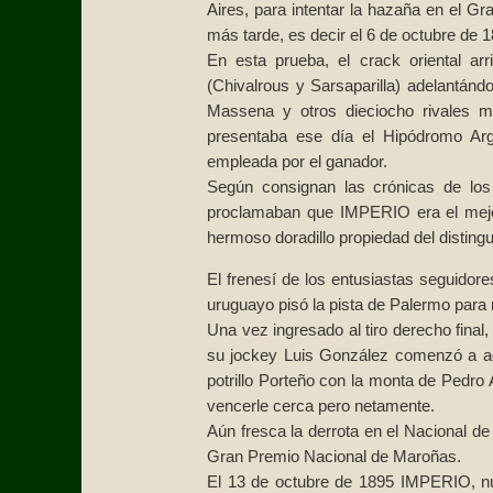
Aires, para intentar la hazaña en el 
más tarde, es decir el 6 de octubre de 1
En esta prueba, el crack oriental ar
(Chivalrous y Sarsaparilla) adelantánd
Massena y otros dieciocho rivales m
presentaba ese día el Hipódromo Arg
empleada por el ganador.
Según consignan las crónicas de los 
proclamaban que IMPERIO era el mejor
hermoso doradillo propiedad del disting
El frenesí de los entusiastas seguidore
uruguayo pisó la pista de Palermo para r
Una vez ingresado al tiro derecho final,
su jockey Luis González comenzó a agit
potrillo Porteño con la monta de Pedro 
vencerle cerca pero netamente.
Aún fresca la derrota en el Nacional 
Gran Premio Nacional de Maroñas.
El 13 de octubre de 1895 IMPERIO, nu