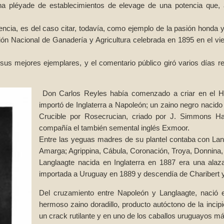
na pléyade de establecimientos de elevage de una potencia que, 
.
ncia, es del caso citar, todavía, como ejemplo de la pasión honda y 
ón Nacional de Ganadería y Agricultura celebrada en 1895 en el viejo
s mejores ejemplares, y el comentario público giró varios días resp
Don Carlos Reyles había comenzado a criar en el H
importó de Inglaterra a Napoleón; un zaino negro nacido
Crucible por Rosecrucian, criado por J. Simmons Ha
compañía el también semental inglés Exmoor.
Entre las yeguas madres de su plantel contaba con Langl
Amarga; Agrippina, Cábula, Coronación, Troya, Donnina,
Langlaagte nacida en Inglaterra en 1887 era una alaz
importada a Uruguay en 1889 y descendía de Charibert 
Del cruzamiento entre Napoleón y Langlaagte, nació
hermoso zaino doradillo, producto autóctono de la incipi
un crack rutilante y en uno de los caballos uruguayos má