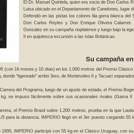
El Dr. Manuel Quintela, quien era socio de Don Carlos Re
Luisa ubicado en el Departamento de Canelones, lugar 
Defendió en las pistas los colores lila gorra blanca del
Don Carlos Reyles y Don Enrique Olivera Calamet. 
Gonzalez en su campaña rioplatense y luego bajo la égid
II en quijotesca excursión a las Islas Británicas.
Su campaña en
 (con 16 meses y 10 días) en los 1.000 metros del Premio Clásico
 donde “ligereado” arribó 3ero. de Montevideo II y Tacuarí separado
a. Carrera del Programa, luego de un ajuste de estado, el Premio B
kg. se impuso fácilmente sobre sus ocasionales rivales (Gama II 
rrera, el Premio Brasil sobre 1.200 metros, prueba en la que Lautaro
/5 para la distancia. IMPERIO llegó en el 3er puesto cargando 55 k
 de 1895, IMPERIO participó con 55 kg en el Clásico Uruguay, con su