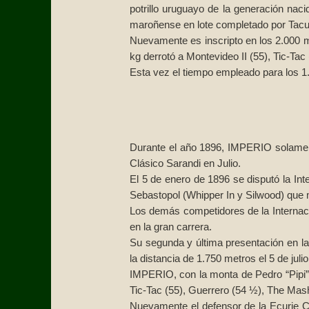
potrillo uruguayo de la generación nac
maroñense en lote completado por Tacuar
Nuevamente es inscripto en los 2.000 
kg derrotó a Montevideo II (55), Tic-Tac
Esta vez el tiempo empleado para los 1.
Durante el año 1896, IMPERIO solament
Clásico Sarandi en Julio.
El 5 de enero de 1896 se disputó la In
Sebastopol (Whipper In y Silwood) que 
Los demás competidores de la Internacio
en la gran carrera.
Su segunda y última presentación en l
la distancia de 1.750 metros el 5 de juli
IMPERIO, con la monta de Pedro “Pipi” 
Tic-Tac (55), Guerrero (54 ½), The Mash
Nuevamente el defensor de la Ecurie C