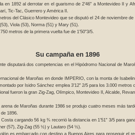
ida en 1892 al derrotar en el guarismo de 2’46” a Montevideo II y Af
í, Tic-Tac, Guerrero y América II.
metros del Clásico Montevideo que se disputó el 24 de noviembre 
 (53), Viola (53), Norma (51) y Mary (51).
750 metros de la primera vuelta fue de 1’50”3/5.
Su campaña en 1896
e disputará dos competencias en el Hipódromo Nacional de Maroñas
ternacional de Maroñas en donde IMPERIO, con la monta de Isabelino 
montado por Isidro Sánchez emplea 3’12” 2/5 para los 3.000 metros d
nal fueron la gran Zig-Zag, Olímpico, Montevideo II, Alcalde, Revan
a arena de Maroñas durante 1986 se produjo cuatro meses más tarde
o de 1896.
Costa cargando 56 kg ¾ recorrió la distancia en 1’51” 3/5 para gana
er (57), Zig-Zag (55 ½) y Lautaro (54 ½).
olón es embarcado con destino a Buenos Aires para proseguir el r