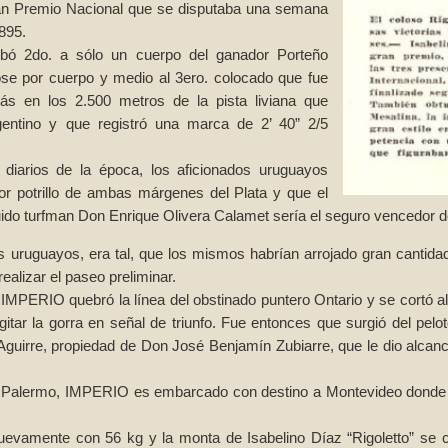
Gran Premio Nacional que se disputaba una semana
895.
ribó 2do. a sólo un cuerpo del ganador Porteño
ose por cuerpo y medio al 3ero. colocado que fue
ás en los 2.500 metros de la pista liviana que
entino y que registró una marca de 2’ 40” 2/5
diarios de la época, los aficionados uruguayos
 potrillo de ambas márgenes del Plata y que el
uido turfman Don Enrique Olivera Calamet sería el seguro vencedor d
s uruguayos, era tal, que los mismos habrían arrojado gran cantidad
ealizar el paseo preliminar.
 IMPERIO quebró la línea del obstinado puntero Ontario y se cortó al
ar la gorra en señal de triunfo. Fue entonces que surgió del pelotó
Aguirre, propiedad de Don José Benjamín Zubiarre, que le dio alcance
de Palermo, IMPERIO es embarcado con destino a Montevideo donde
evamente con 56 kg y la monta de Isabelino Díaz “Rigoletto” se c