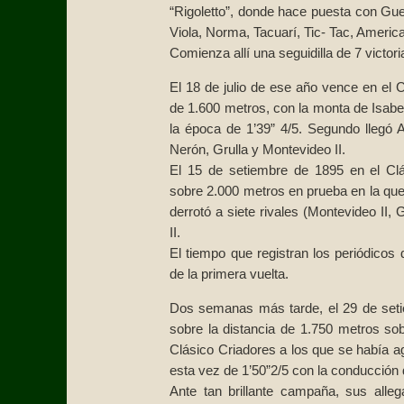
“Rigoletto”, donde hace puesta con Gue
Viola, Norma, Tacuarí, Tic- Tac, America 
Comienza allí una seguidilla de 7 victor
El 18 de julio de ese año vence en el 
de 1.600 metros, con la monta de Isabe
la época de 1’39” 4/5. Segundo llegó A
Nerón, Grulla y Montevideo II.
El 15 de setiembre de 1895 en el Cl
sobre 2.000 metros en prueba en la que
derrotó a siete rivales (Montevideo II,
II.
El tiempo que registran los periódicos
de la primera vuelta.
Dos semanas más tarde, el 29 de setie
sobre la distancia de 1.750 metros so
Clásico Criadores a los que se había 
esta vez de 1’50”2/5 con la conducción 
Ante tan brillante campaña, sus all