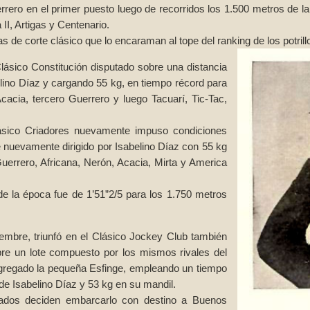
rrero en el primer puesto luego de recorridos los 1.500 metros de la
II, Artigas y Centenario.
ias de corte clásico que lo encaraman al tope del ranking de los potril
Clásico Constitución disputado sobre una distancia
lino Díaz y cargando 55 kg, en tiempo récord para
cacia, tercero Guerrero y luego Tacuarí, Tic-Tac,
ásico Criadores nuevamente impuso condiciones
 nuevamente dirigido por Isabelino Díaz con 55 kg
 Guerrero, Africana, Nerón, Acacia, Mirta y America
 de la época fue de 1’51”2/5 para los 1.750 metros
mbre, triunfó en el Clásico Jockey Club también
bre un lote compuesto por los mismos rivales del
agregado la pequeña Esfinge, empleando un tiempo
de Isabelino Díaz y 53 kg en su mandil.
egados deciden embarcarlo con destino a Buenos