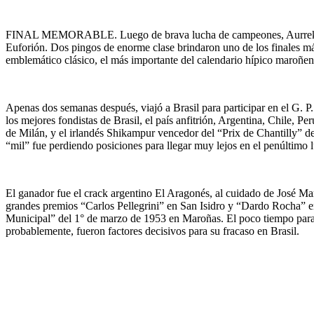
FINAL MEMORABLE. Luego de brava lucha de campeones, Aurreko 
Euforión. Dos pingos de enorme clase brindaron uno de los finales má
emblemático clásico, el más importante del calendario hípico maroñen
Apenas dos semanas después, viajó a Brasil para participar en el G. 
los mejores fondistas de Brasil, el país anfitrión, Argentina, Chile, 
de Milán, y el irlandés Shikampur vencedor del “Prix de Chantilly” de
“mil” fue perdiendo posiciones para llegar muy lejos en el penúltimo l
El ganador fue el crack argentino El Aragonés, al cuidado de José M
grandes premios “Carlos Pellegrini” en San Isidro y “Dardo Rocha” e
Municipal” del 1° de marzo de 1953 en Maroñas. El poco tiempo para 
probablemente, fueron factores decisivos para su fracaso en Brasil.