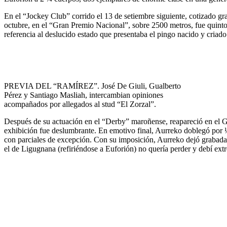
En el “Jockey Club” corrido el 13 de setiembre siguiente, cotizado gr
octubre, en el “Gran Premio Nacional”, sobre 2500 metros, fue quinto
referencia al deslucido estado que presentaba el pingo nacido y criad
PREVIA DEL “RAMÍREZ”. José De Giuli, Gualberto
Pérez y Santiago Masliah, intercambian opiniones
acompañados por allegados al stud “El Zorzal”.
Después de su actuación en el “Derby” maroñense, reapareció en el G. 
exhibición fue deslumbrante. En emotivo final, Aurreko doblegó por ½ c
con parciales de excepción. Con su imposición, Aurreko dejó grabada l
el de Ligugnana (refiriéndose a Euforión) no quería perder y debí ext