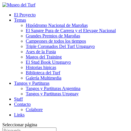
El Proyecto
Temas
Hipódromo Nacional de Maroñas
El Sangre Pura de Carrera y el Elevage Nacional
Grandes Premios de Maroñas
Campeones de todos los tiempos
Triple Coronados Del Turf Uruguayo
Ases de la Fusta
Magos del Training
El Stud Book Uruguayo
Historias hipicas
Biblioteca del Turf
Galería Multimedia
Tangos y Partituras
Tangos y Partituras Argentina
Tangos y Partituras Uruguay
Staff
Contacto
Colabore
Links
Seleccionar página