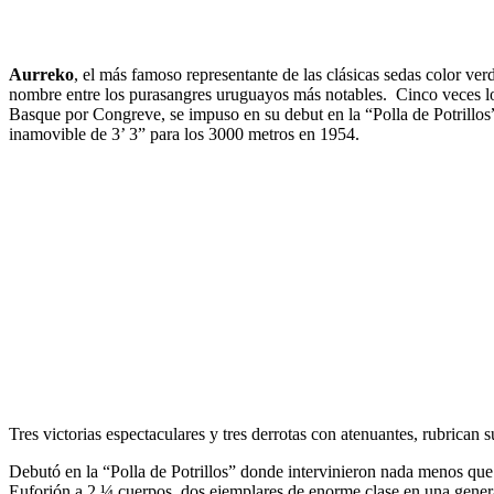
Aurreko
, el más famoso representante de las clásicas sedas color verd
nombre entre los purasangres uruguayos más notables. Cinco veces lo
Basque por Congreve, se impuso en su debut en la “Polla de Potrillo
inamovible de 3’ 3” para los 3000 metros en 1954.
Tres victorias espectaculares y tres derrotas con atenuantes, rubrican su
Debutó en la “Polla de Potrillos” donde intervinieron nada menos que
Euforión a 2 ¼ cuerpos, dos ejemplares de enorme clase en una gener