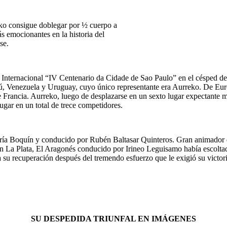
consigue doblegar por ½ cuerpo a
s emocionantes en la historia del
se.
P. Internacional “IV Centenario da Cidade de Sao Paulo” en el césped de
Perú, Venezuela y Uruguay, cuyo único representante era Aurreko. De Eur
 Francia. Aurreko, luego de desplazarse en un sexto lugar expectante mie
ugar en un total de trece competidores.
aría Boquín y conducido por Rubén Baltasar Quinteros. Gran animador d
n La Plata, El Aragonés conducido por Irineo Leguisamo había escoltado
su recuperación después del tremendo esfuerzo que le exigió su victor
SU DESPEDIDA TRIUNFAL EN IMÁGENES