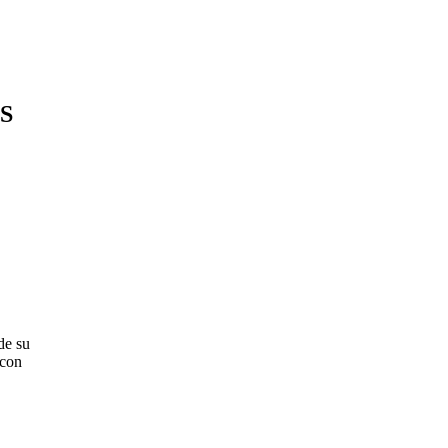
S
de su
 con