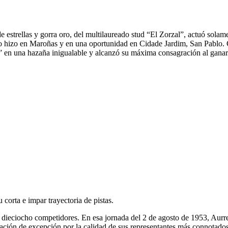
e estrellas y gorra oro, del multilaureado stud “El Zorzal”, actuó solame
 hizo en Maroñas y en una oportunidad en Cidade Jardim, San Pablo. Con
s” en una hazaña inigualable y alcanzó su máxima consagración al gana
 corta e impar trayectoria de pistas.
 dieciocho competidores. En esa jornada del 2 de agosto de 1953, Aurr
ación de excepción por la calidad de sus representantes más connotados