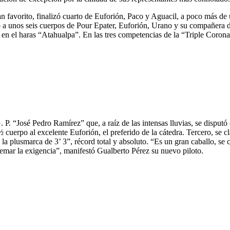
an favorito, finalizó cuarto de Euforión, Paco y Aguacil, a poco más de
 a unos seis cuerpos de Pour Epater, Euforión, Urano y su compañera de
o en el haras “Atahualpa”. En las tres competencias de la “Triple Coron
P. “José Pedro Ramírez” que, a raíz de las intensas lluvias, se disputó
uerpo al excelente Euforión, el preferido de la cátedra. Tercero, se cla
a plusmarca de 3’ 3”, récord total y absoluto. “Es un gran caballo, se c
remar la exigencia”, manifestó Gualberto Pérez su nuevo piloto.