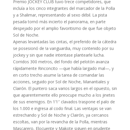
Premio JOCKEY CLUB tuvo trece competidores, que
incluía a los cinco integrantes del marcador de la Polla
y a Shalimar, representando al sexo débil. La pista
pesada tornó más incierto el panorama, en parte
despejado por el amplio favoritismo de que fue objeto
Sol de Noche.
Apenas levantadas las cintas, el preferido de la cátedra
se posesionó de !a vanguardia, muy contenido por su
jockey y sin que nadie intentase plantearle lucha.
Corridos 300 metros, del fondo del pelotón avanza
rápidamente Rinconcito —que había largado mal—, y
en corto trecho asume la tarea de comandar las
acciones, seguido por Sol de Noche, Manantiales y
Clairón. El puntero saca varios largos en el opuesto, sin
que aparentemente ello preocupe mucho a los jinetes
de sus enemigos. En 1’1″ clavados traspone el palo de
los 1.000 e ingresa al codo final. Las ventajas se van
estrechando y Sol de Noche y Clairón, ya cercanos
escoltas, van por la revancha de la Polla, mientras
Mascarero, Elocuente y Makote siguen en prudente