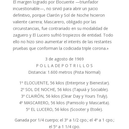
El margen logrado por Elocuente —triunfador
incuestionable—, no sirvió para abrir un juicio
definitivo, porque Clairón y Sol de Noche hicieron
valiente carrera; Mascarero, obligado por las
circunstancias, fue contrariado en su modalidad de
zaguero y El Lucero sufrió tropiezos de entidad. Todo
ello no hizo sino aumentar el interés de las restantes
pruebas que conforman la codiciada triple corona.»
3 de agosto de 1969
P O L L A DE P O T R I L L O S
Distancia: 1.600 metros (Pista Normal)
1º ELOCUENTE, 56 kilos (Enterprise y Bienestar).
2º SOL DE NOCHE, 56 kilos (Tapuiá y Sociable).
3º CLAIRÓN, 56 kilos (Clear Day y Yours Truly).
4º MASCARERO, 56 kilos (Pamisolo y Mascarita).
5º EL LUCERO, 56 kilos (Scooter y Etoile).
Ganada por 1/4 cuerpo; el 3º a 1/2 cpo.; el 4º a 1 cpo.;
el 5º a 1 1/4 cpo.