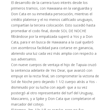
El desarrollo de la carrera tuvo interés desde los
primeros tramos, con Hawaiana en la vanguardia y
Don Cata en su inmediata persecución, mientras el
crédito platense y el no menos calificado uruguayo,
compartían la tercera colocación. Esto sucedió hasta
promediar el codo final, donde SOL DE NOCHE
filtrándose por la empalizada superó a Yos y a Don
Cata, para ir en busca de Hawaiana a la cual quebró
con asombrosa facilidad para cortarse en ganancia,
abriendo una luz cada vez más amplia con respecto a
sus adversarios.
Con nueve cuerpos de ventaja el hijo de Tapuia cruzó
la sentencia adelante de Yes Dear, que avanzó con
empuje en la recta final, sin comprometer la victoria de
Sol de Noche pero dejando 1 1/2 cuerpo atrás a Yos -
disminuido por su lucha con aquél- que a su vez
postergó al otro representante del turf del Uruguay,
Mascarero, y a Spike y Don Cata que completaron el
marcador del cotejo.
El tiempo, 3m. 13s.1/5 es regular, pero no fue