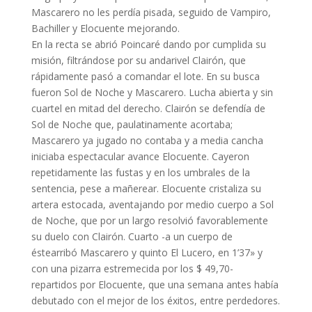
Mascarero no les perdía pisada, seguido de Vampiro,
Bachiller y Elocuente mejorando.
En la recta se abrió Poincaré dando por cumplida su
misión, filtrándose por su andarivel Clairón, que
rápidamente pasó a comandar el lote. En su busca
fueron Sol de Noche y Mascarero. Lucha abierta y sin
cuartel en mitad del derecho. Clairón se defendía de
Sol de Noche que, paulatinamente acortaba;
Mascarero ya jugado no contaba y a media cancha
iniciaba espectacular avance Elocuente. Cayeron
repetidamente las fustas y en los umbrales de la
sentencia, pese a mañerear. Elocuente cristaliza su
artera estocada, aventajando por medio cuerpo a Sol
de Noche, que por un largo resolvió favorablemente
su duelo con Clairón. Cuarto -a un cuerpo de
éstearribó Mascarero y quinto El Lucero, en 1’37» y
con una pizarra estremecida por los $ 49,70-
repartidos por Elocuente, que una semana antes había
debutado con el mejor de los éxitos, entre perdedores.