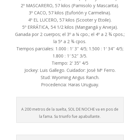
2º MASCARERO, 57 kilos (Pamisolo y Mascarita).
3º CACO, 57 kilos (Euforión y Carmelina).
4º EL LUCERO, 57 kilos (Scooter y Etoile).
5º ERRÁTICA, 54 1/2 kilos (Mangangá y Arveja).
Ganada por 2 cuerpos; el 3º a ¼ cpo.; el 4º a 2 ¾ cpos.;
la 5ª a 2 ¾ cpos.
Tiempos parciales: 1.000 : 1′ 3″ 4/5; 1.500 : 1′ 34″ 4/5;
1.800 : 1′ 52″ 3/5.
Tiempo: 2′ 35” 4/5
Jockey: Luis Gallego. Cuidador: José Mª Ferro.
Stud: Wyoming Angus Ranch.
Procedencia: Haras Uruguay.
A 200 metros de la suelta, SOL DE NOCHE va en pos de
la fama. Su triunfo fue apabullante.