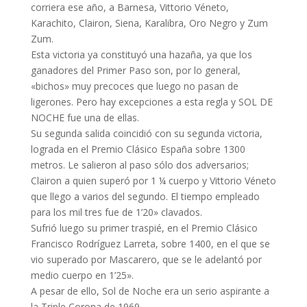
corriera ese año, a Barnesa, Vittorio Véneto,
Karachito, Clairon, Siena, Karalibra, Oro Negro y Zum
Zum.
Esta victoria ya constituyó una hazaña, ya que los
ganadores del Primer Paso son, por lo general,
«bichos» muy precoces que luego no pasan de
ligerones. Pero hay excepciones a esta regla y SOL DE
NOCHE fue una de ellas.
Su segunda salida coincidió con su segunda victoria,
lograda en el Premio Clásico España sobre 1300
metros. Le salieron al paso sólo dos adversarios;
Clairon a quien superó por 1 ¼ cuerpo y Vittorio Véneto
que llego a varios del segundo. El tiempo empleado
para los mil tres fue de 1’20» clavados.
Sufrió luego su primer traspié, en el Premio Clásico
Francisco Rodríguez Larreta, sobre 1400, en el que se
vio superado por Mascarero, que se le adelantó por
medio cuerpo en 1’25».
A pesar de ello, Sol de Noche era un serio aspirante a
la Triple Corona de 1969.