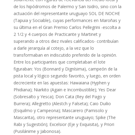
de los hipódromos de Palermo y San Isidro, sino con la
actuación del representante uruguayo SOL DE NOCHE
(Tapuia y Sociable), cuyas performances en Maroñas y
su última en el Gran Premio Carlos Pellegrini -escolta a
2 1/2 y 4 cuerpos de Practicante y Martinet y
superando a otros diez rivales calificados- contribuían
a darle jerarquía al cotejo, a la vez que lo
transformaban en indiscutido preferido de la opinión.
Entre los participantes que completaban el lote
figuraban: Yos (Bonnard y Dignísima), campeón de la
pista local y lógico segundo favorito, y luego, en orden
decreciente en las apuestas: Hawaiana (Hyphen y
Phidiana); Niarkito (Again e Incombustible); Yes Dear
(Sobresalto y Yesca); Don Cata (Rey del Pago y
Burrera); Allegretto (Alestch y Falseta); Caio Duilio
(Esquilmo y Campeona); Mascarero (Pamisolo y
Mascarita), otro representante uruguayo; Spike (The
Rabi y Sugestión); Excelsior (Eje y Exquisita), y Priori
(Pusilánime y Jabonosa).