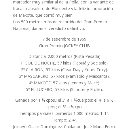
marcador muy similar al de la Polla, con la variante del
fracaso absoluto de Elocuente y la feliz incorporación
de Makote, que corrió muy bien.
Los 500 metros más de recorrido del Gran Premio
Nacional, darían el veredicto definitivo.
7 de setiembre de 1969
Gran Premio JOCKEY CLUB
Distancia: 2.000 metros (Pista Pesada)
1º SOL DE NOCHE, 57 kilos (Tapuiá y Sociable).
2º CLAIRON, 57 kilos (Clear Day y Yours Truly).
3º MASCARERO, 57 kilos (Pamísolo y Mascarita).
4º MAKOTE, 57 kilos (Lennox y Macé).
5º EL LUCERO, 57 kilos (Scooter y Etoile).
Ganada por 1 ¾ cpos.; el 3º a 1 ¾cuerpos; el 4º a 6 ½
cpos.; el 5º a ¼ cpo.
Tiempos parciales: primeros 1.000 metros: 1 ‘1″.
Tiempo: 2’ 4″.
Jockey : Oscar Domínguez. Cuidador : José María Ferro.