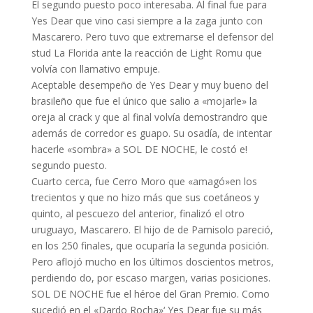
El segundo puesto poco interesaba. Al final fue para
Yes Dear que vino casi siempre a la zaga junto con
Mascarero. Pero tuvo que extremarse el defensor del
stud La Florida ante la reacción de Light Romu que
volvía con llamativo empuje.
Aceptable desempeño de Yes Dear y muy bueno del
brasileño que fue el único que salio a «mojarle» la
oreja al crack y que al final volvía demostrandro que
además de corredor es guapo. Su osadía, de intentar
hacerle «sombra» a SOL DE NOCHE, le costó e!
segundo puesto.
Cuarto cerca, fue Cerro Moro que «amagó»en los
trecientos y que no hizo más que sus coetáneos y
quinto, al pescuezo del anterior, finalizó el otro
uruguayo, Mascarero. El hijo de de Pamisolo pareció,
en los 250 finales, que ocuparía la segunda posición.
Pero aflojó mucho en los últimos doscientos metros,
perdiendo do, por escaso margen, varias posiciones.
SOL DE NOCHE fue el héroe del Gran Premio. Como
sucedió en el «Dardo Rocha»‘ Yes Dear fue su más