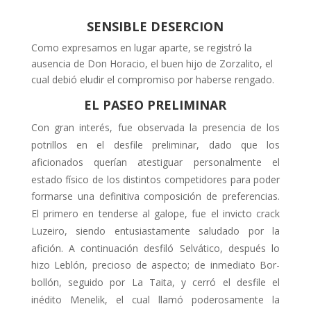
SENSIBLE DESERCION
Como expresamos en lugar aparte, se registró la
ausencia de Don Horacio, el buen hijo de Zorzalito, el
cual debió eludir el compromiso por haberse ren­gado.
EL PASEO PRELIMINAR
Con gran interés, fue observada la pre­sencia de los
potrillos en el desfile preli­minar, dado que los
aficionados querían atestiguar personalmente el
estado fí­sico de los distintos competidores para poder
formarse una definitiva compo­sición de preferencias.
El primero en tenderse al galope, fue el invicto crack
Luzeiro, siendo entusiastamente salu­dado por la
afición. A continuación des­filó Selvático, después lo
hizo Leblón, precioso de aspecto; de inmediato Bor­
bollón, seguido por La Taita, y cerró el desfile el
inédito Menelik, el cual lla­mó poderosamente la