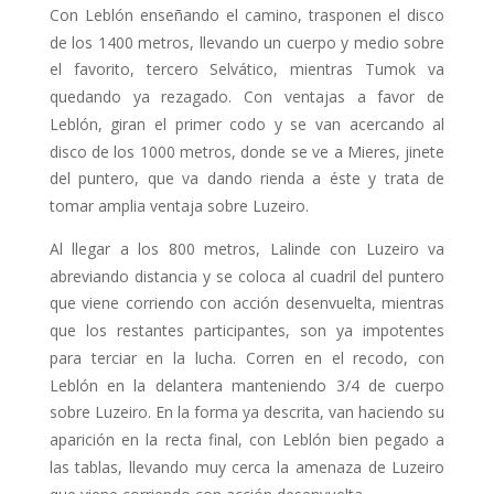
Con Leblón enseñando el camino, trasponen el disco
de los 1400 metros, lle­vando un cuerpo y medio sobre
el favo­rito, tercero Selvático, mientras Tumok va
quedando ya rezagado. Con ventajas a favor de
Leblón, giran el primer codo y se van acercando al
disco de los 1000 metros, donde se ve a Mieres, ji­nete
del puntero, que va dando rienda a éste y trata de
tomar amplia ventaja sobre Luzeiro.
Al llegar a los 800 metros, Lalinde con Luzeiro va
abreviando distancia y se coloca al cuadril del puntero
que vie­ne corriendo con acción desenvuelta, mientras
que los restantes participan­tes, son ya impotentes
para terciar en la lucha. Corren en el recodo, con
Leblón en la delantera manteniendo 3/4 de cuerpo
sobre Luzeiro. En la forma ya descrita, van haciendo su
aparición en la recta final, con Leblón bien pegado a
las tablas, llevando muy cerca la amenaza de Luzeiro
que viene corriendo con acción desenvuelta.