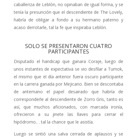
caballeriza de Leblón, no opinaban de igual forma, y se
tenía la presunción que el descen­diente de The Lovely,
habría de obligar a fondo a su hermano paterno y
acaso derrotarle, tal la fe que inspiraba Leblón.
SOLO SE PRESENTARON CUATRO
PARTICIPANTES
Disputado el handicap que ganara Co­raje, luego de
unos instantes de expec­tativa se vio desfilar a Tumok,
el mismo que el día anterior fuera oscuro parti­cipante
en la carrera ganada por Meji­cano. Bien se descontaba
de antemano el papel desairado que habría de
corresponderle al descendiente de Zorro Gris, tanto es
así, que muchos aficiona­dos, con marcada ironía,
ofrecieron a su jinete las llaves para cerrar el
hipódromo.. . tal la chance que le asistía.
Luego se sintió una salva cerrada de aplausos y se