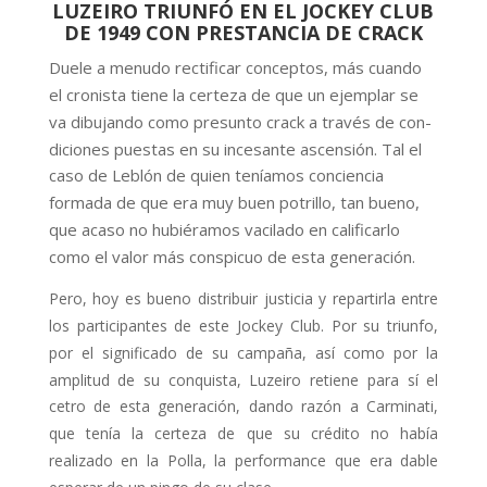
LUZEIRO TRIUNFÓ EN EL JOCKEY CLUB
DE 1949 CON PRESTANCIA DE CRACK
Duele a menudo rectificar conceptos, más cuando
el cronista tiene la certe­za de que un ejemplar se
va dibujando como presunto crack a través de con­
diciones puestas en su incesante as­censión. Tal el
caso de Leblón de quien teníamos conciencia
formada de que era muy buen potrillo, tan bueno,
que acaso no hubiéramos vacilado en cali­ficarlo
como el valor más conspicuo de esta generación.
Pero, hoy es bueno distribuir justicia y repartirla entre
los participantes de este Jockey Club. Por su triunfo,
por el significado de su campaña, así como por la
amplitud de su conquista, Luzeiro retiene para sí el
cetro de esta ge­neración, dando razón a Carminati,
que tenía la certeza de que su crédito no había
realizado en la Polla, la performance que era dable
esperar de un pingo de su clase.