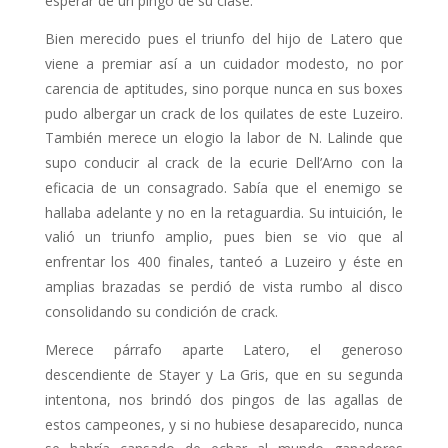
Bien merecido pues el triunfo del hijo de Latero que
viene a premiar así a un cuidador modesto, no por
carencia de aptitudes, sino porque nunca en sus boxes
pudo albergar un crack de los quilates de este Luzeiro.
También me­rece un elogio la labor de N. Lalinde que
supo conducir al crack de la ecurie Dell’Arno con la
eficacia de un consa­grado. Sabía que el enemigo se
halla­ba adelante y no en la retaguardia. Su intuición, le
valió un triunfo amplio, pues bien se vio que al
enfrentar los 400 finales, tanteó a Luzeiro y éste en
amplias brazadas se perdió de vista rumbo al disco
consolidando su condi­ción de crack.
Merece párrafo aparte Latero, el ge­neroso
descendiente de Stayer y La Gris, que en su segunda
intentona, nos brindó dos pingos de las agallas de
estos campeones, y si no hubiese desapare­cido, nunca