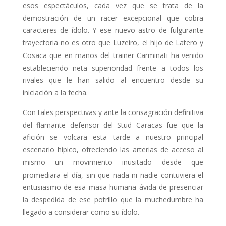
esos espectáculos, cada vez que se trata de la
demostración de un racer excepcio­nal que cobra
caracteres de ídolo. Y ese nuevo astro de fulgurante
trayec­toria no es otro que Luzeiro, el hijo de Latero y
Cosaca que en manos del trainer Carminati ha venido
establecien­do neta superioridad frente a todos los
rivales que le han salido al encuentro desde su
iniciación a la fecha.
Con tales perspectivas y ante la consa­gración definitiva
del flamante defensor del Stud Caracas fue que la
afición se volcara esta tarde a nuestro principal
escenario hípico, ofreciendo las arte­rias de acceso al
mismo un movimiento inusitado desde que
promediara el día, sin que nada ni nadie contuviera el
en­tusiasmo de esa masa humana ávida de presenciar
la despedida de ese potrillo que la muchedumbre ha
llegado a con­siderar como su ídolo.