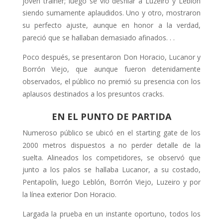
joven trainer; luego se vio desfilar a Luzeiro y Leblón
siendo sumamente aplaudi­dos. Uno y otro, mostraron
su perfecto ajuste, aunque en honor a la verdad,
pareció que se hallaban demasiado afi­nados. . .
Poco después, se presentaron Don Ho­racio, Lucanor y
Borrón Viejo, que aun­que fueron detenidamente
observados, el público no premió su presencia con los
aplausos destinados a los presuntos cracks.
EN EL PUNTO DE PARTIDA
Numeroso público se ubicó en el starting gate de los
2000 metros dispues­tos a no perder detalle de la
suelta. Alineados los competidores, se obser­vó que
junto a los palos se hallaba Lucanor, a su costado,
Pentapolín, luego Leblón, Borrón Viejo, Luzeiro y por
la línea exterior Don Horacio.
Largada la prueba en un instante opor­tuno, todos los